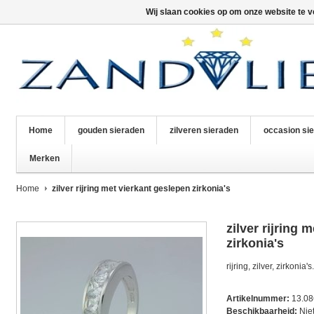
Wij slaan cookies op om onze website te v
Home
gouden sieraden
zilveren sieraden
occasion si
Merken
Home
zilver rijring met vierkant geslepen zirkonia's
zilver rijring 
zirkonia's
rijring, zilver, zirkonia's.
Artikelnummer:
13.0
Beschikbaarheid:
Nie