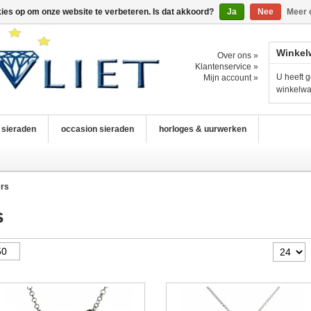
kies op om onze website te verbeteren. Is dat akkoord?
Ja
Nee
Meer 
Winkel
Over ons »
Klantenservice »
U heeft g
Mijn account »
winkelw
n sieraden
occasion sieraden
horloges & uurwerken
ers
s