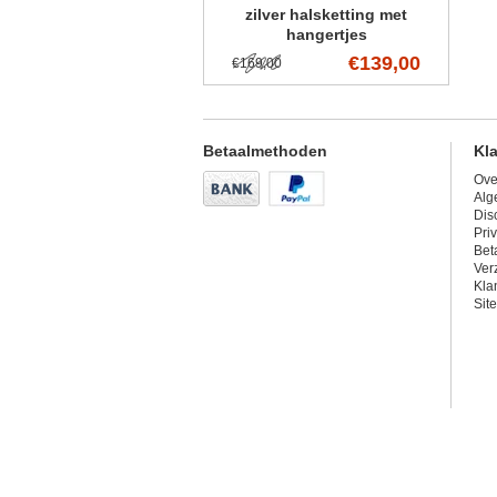
zilver halsketting met
hangertjes
€139,00
€169,00
Betaalmethoden
Kl
Ove
Alg
Dis
Pri
Bet
Ver
Kla
Sit