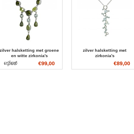
zilver halsketting met groene
zilver halsketting met
en witte zirkonia's
zirkonia's
€99,00
€89,00
€129,00