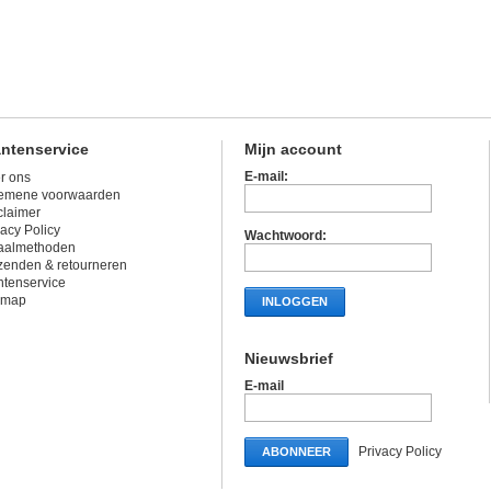
antenservice
Mijn account
E-mail:
r ons
emene voorwaarden
claimer
vacy Policy
Wachtwoord:
aalmethoden
zenden & retourneren
ntenservice
emap
INLOGGEN
Nieuwsbrief
E-mail
Privacy Policy
ABONNEER