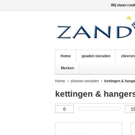
Wij slaan coo
Home
gouden sieraden
zilvere
Merken
Home
zilveren sieraden
kettingen & hang
kettingen & hanger