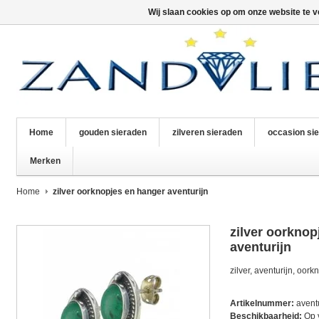
Wij slaan cookies op om onze website te v
Home
gouden sieraden
zilveren sieraden
occasion si
Merken
Home
zilver oorknopjes en hanger aventurijn
zilver oorknop
aventurijn
zilver, aventurijn, oork
Artikelnummer:
avent
Beschikbaarheid:
Op 