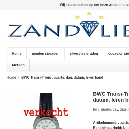
Wij slaan cookies op om onze website te v
Home
gouden sieraden
zilveren sieraden
occasion si
Merken
Home
BWC Transi-Tronic, quarts, dag, datum, leren band
BWC Transi-Tro
datum, leren 
bwc, quarts, day, date,
Artikelnummer:
bwctr
Beschikbaarheid:
Nie