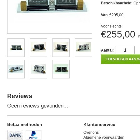
Beschikbaarheid:
Op 
Van
: €295,00
Voor slechts:
€255,00
I
Aantal:
TOEVOEGEN AAN 
Reviews
Geen reviews gevonden...
Betaalmethoden
Klantenservice
Over ons
Algemene voorwaarden