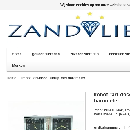
Wij slaan cookies op om onze website te v
Home
gouden sieraden
zilveren sieraden
occasion si
Merken
Home
Imhof ''art-deco'' klokje met barometer
Imhof ''art-dec
barometer
imhof, bureau klok, art
swiss made, 15 jewels,
Artikelnummer:
imhof