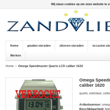
Wij slaan cookies op om onze website te v
Home
gouden sieraden
zilveren sieraden
occasion si
Merken
Home
Omega Speedmaster Quarts LCD caliber 1620
Omega Speedm
caliber 1620
quarts, edelstaal, cali
Artikelnummer:
omeg
Beschikbaarheid:
Nie