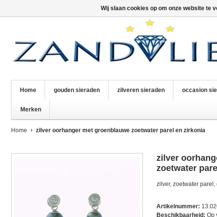
Wij slaan cookies op om onze website te v
Home
gouden sieraden
zilveren sieraden
occasion si
Merken
Home
zilver oorhanger met groenblauwe zoetwater parel en zirkonia
zilver oorhan
zoetwater pare
zilver, zoetwater parel
Artikelnummer:
13.0
Beschikbaarheid:
Op 