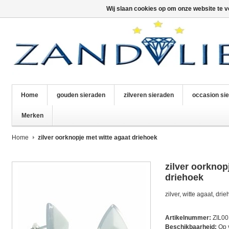
Wij slaan cookies op om onze website te v
Home
gouden sieraden
zilveren sieraden
occasion si
Merken
Home
zilver oorknopje met witte agaat driehoek
zilver oorknop
driehoek
zilver, witte agaat, drie
Artikelnummer:
ZIL0
Beschikbaarheid:
Op 