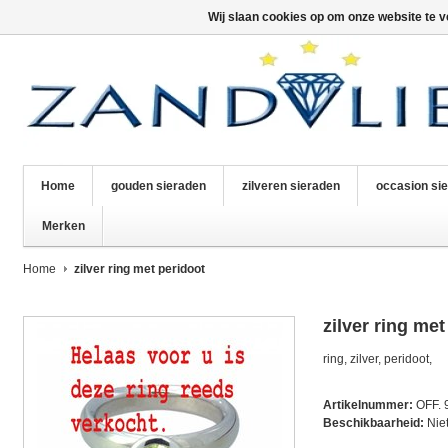
Wij slaan cookies op om onze website te v
Home
gouden sieraden
zilveren sieraden
occasion si
Merken
Home
zilver ring met peridoot
zilver ring met
ring, zilver, peridoot,
Artikelnummer:
OFF.
Beschikbaarheid:
Nie