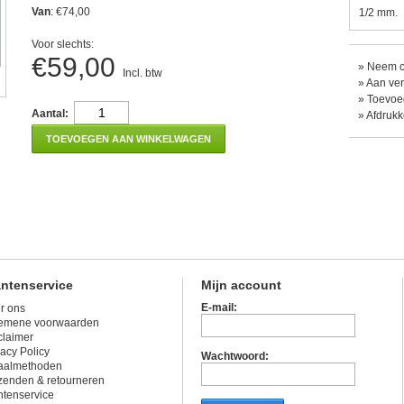
Van
: €74,00
1/2 mm.
Voor slechts:
€59,00
»
Neem co
Incl. btw
»
Aan ver
»
Toevoeg
Aantal:
»
Afdruk
TOEVOEGEN AAN WINKELWAGEN
antenservice
Mijn account
E-mail:
r ons
emene voorwaarden
claimer
vacy Policy
Wachtwoord:
aalmethoden
zenden & retourneren
ntenservice