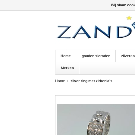
Wij slaan coo
Home
gouden sieraden
zilvere
Merken
Home
zilver ring met zirkonia's