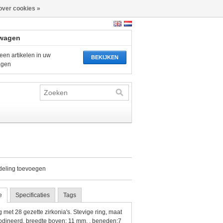
over cookies »
wagen
een artikelen in uw
BEKIJKEN
agen
deling toevoegen
e
Specificaties
Tags
ng met 28 gezette zirkonia's. Stevige ring, maat
odineerd, breedte boven: 11 mm. , beneden:7