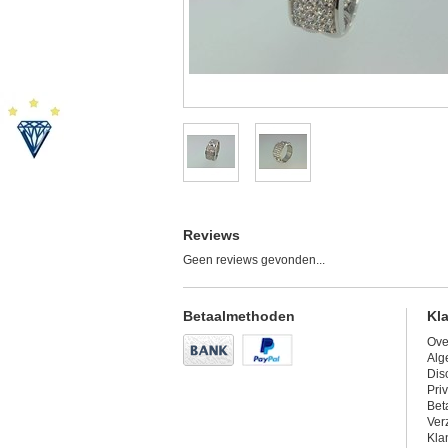
Reviews
Geen reviews gevonden...
Betaalmethoden
Kl
Ove
Alg
Dis
Pri
Bet
Ver
Kla