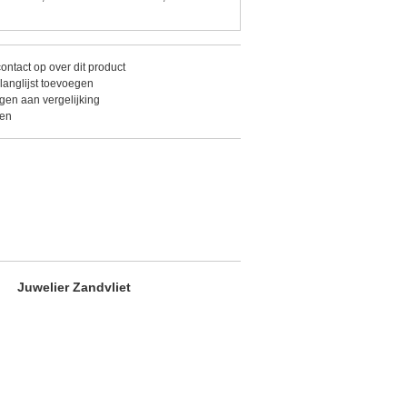
ntact op over dit product
langlijst toevoegen
en aan vergelijking
ken
Juwelier Zandvliet