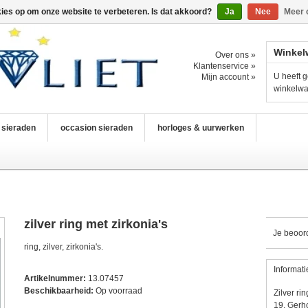
kies op om onze website te verbeteren. Is dat akkoord?
Ja
Nee
Meer 
Winkel
Over ons »
Klantenservice »
U heeft g
Mijn account »
winkelw
n sieraden
occasion sieraden
horloges & uurwerken
zilver ring met zirkonia's
Je beoor
ring, zilver, zirkonia's.
Informati
Artikelnummer:
13.07457
Beschikbaarheid:
Op voorraad
Zilver ri
19. Gerh