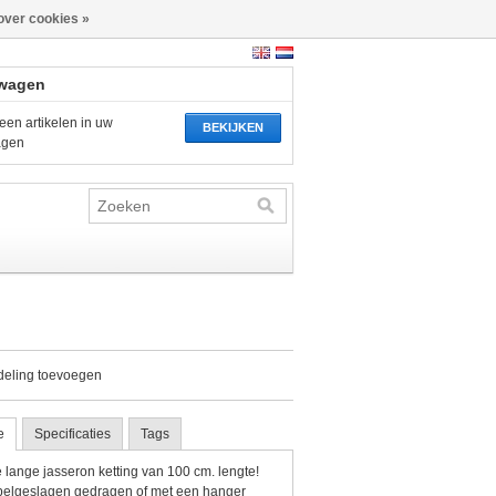
over cookies »
wagen
een artikelen in uw
BEKIJKEN
agen
deling toevoegen
e
Specificaties
Tags
 lange jasseron ketting van 100 cm. lengte!
elgeslagen gedragen of met een hanger