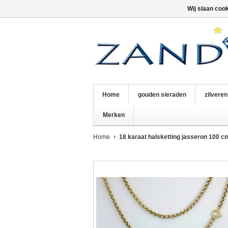
Wij slaan coo
Home
gouden sieraden
zilvere
Merken
Home
18 karaat halsketting jasseron 100 c