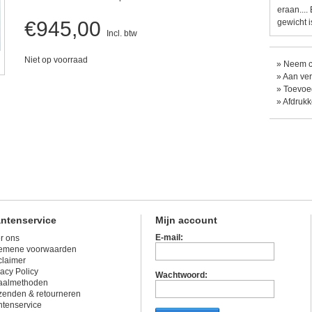
eraan....
€945,00
gewicht i
Incl. btw
Niet op voorraad
»
Neem co
»
Aan ver
»
Toevoeg
»
Afdruk
antenservice
Mijn account
E-mail:
r ons
emene voorwaarden
claimer
vacy Policy
Wachtwoord:
aalmethoden
zenden & retourneren
ntenservice