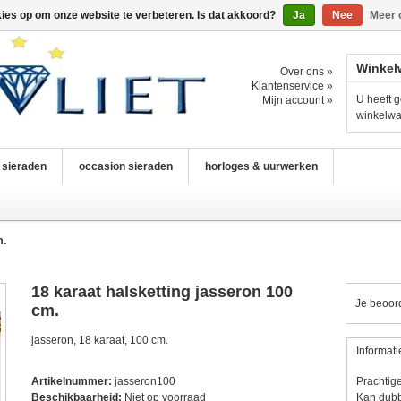
kies op om onze website te verbeteren. Is dat akkoord?
Ja
Nee
Meer 
Winkel
Over ons »
Klantenservice »
U heeft g
Mijn account »
winkelw
n sieraden
occasion sieraden
horloges & uurwerken
m.
18 karaat halsketting jasseron 100
Je beoor
cm.
jasseron, 18 karaat, 100 cm.
Informati
Artikelnummer:
jasseron100
Prachtige
Beschikbaarheid:
Niet op voorraad
Kan dubb