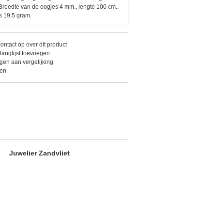
 Breedte van de oogjes 4 mm., lengte 100 cm.,
s 19,5 gram.
ntact op over dit product
langlijst toevoegen
en aan vergelijking
ken
Juwelier Zandvliet